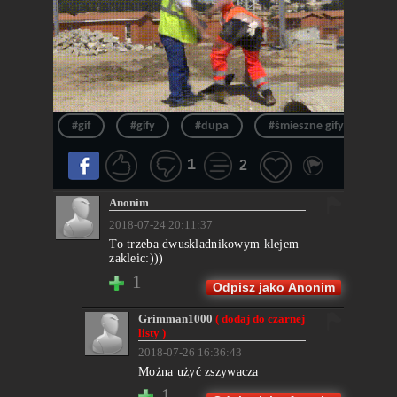
#gif
#gify
#dupa
#śmieszne gify
#b
1
2
Anonim
2018-07-24 20:11:37
To trzeba dwuskladnikowym klejem
zakleic:)))
1
Odpisz jako Anonim
Grimman1000
( dodaj do czarnej
listy )
2018-07-26 16:36:43
Można użyć zszywacza
1