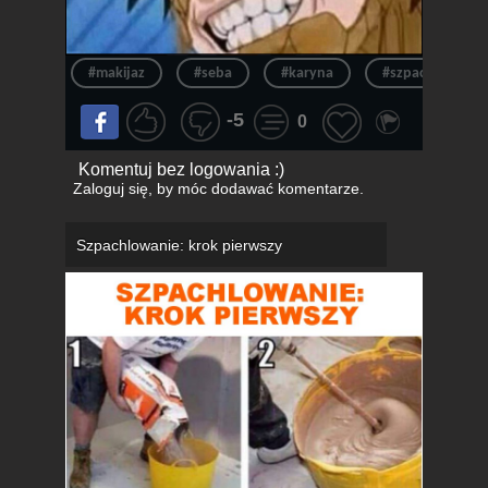
#makijaz
#seba
#karyna
#szpachla
-5
0
Komentuj bez logowania :)
Zaloguj się
, by móc dodawać komentarze.
Szpachlowanie: krok pierwszy