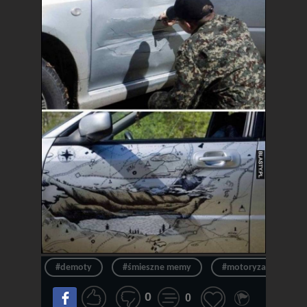
#demoty
#śmieszne memy
#motoryzacja
0
0