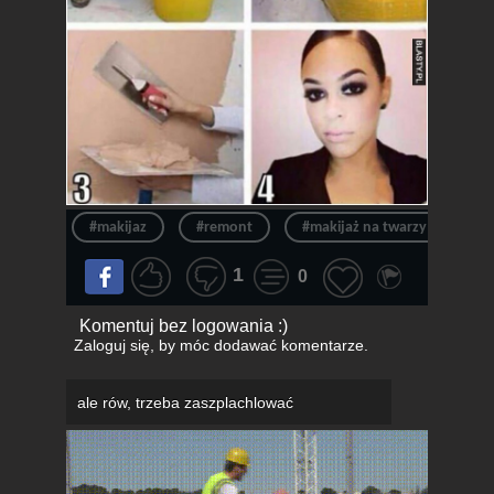
#makijaz
#remont
#makijaż na twarzy
#n
1
0
Komentuj bez logowania :)
Zaloguj się
, by móc dodawać komentarze.
ale rów, trzeba zaszplachlować