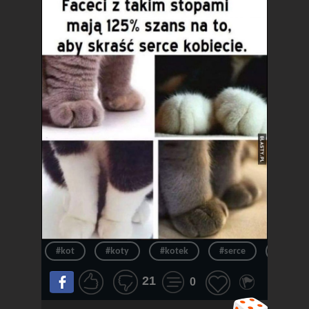
#kot
#koty
#kotek
#serce
#kotki
21
0