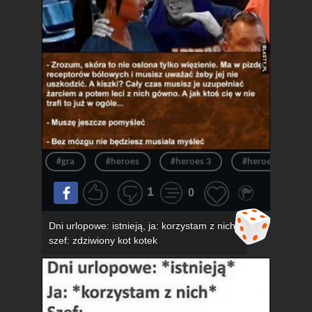
#gra
#heroes
#heroes 3
#heroes of migh
1
0
Dni urlopowe: istnieją, ja: korzystam z nich,
szef: zdziwiony kot kotek