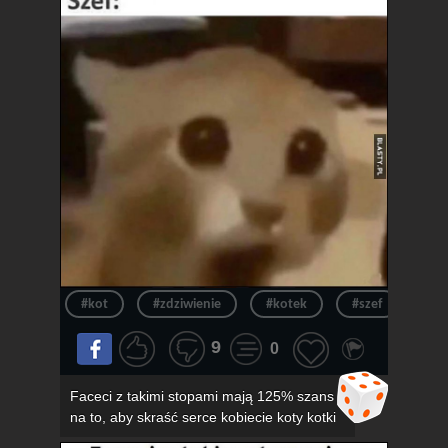
#kot
#zdziwienie
#kotek
#szef
#ur
9
0
Faceci z takimi stopami mają 125% szans
na to, aby skraść serce kobiecie koty kotki