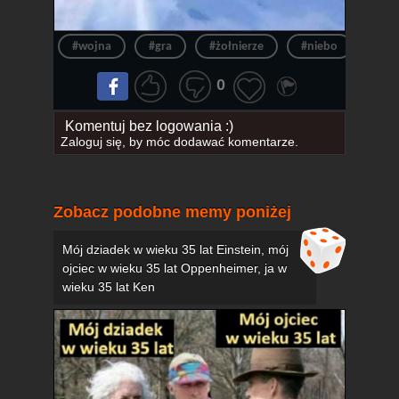
#wojna
#gra
#żołnierze
#niebo
#żoł
0
Komentuj bez logowania :)
Zaloguj się
, by móc dodawać komentarze.
Zobacz podobne memy poniżej
Mój dziadek w wieku 35 lat Einstein, mój
ojciec w wieku 35 lat Oppenheimer, ja w
wieku 35 lat Ken