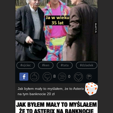
#ojciec
#ken
#tata
#dziadek
#wie
8
0
Jak byłem mały to myślałem, że to Asterix
na tym banknocie 20 zł