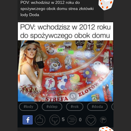
POV: wchodzisz w 2012 roku do
spożywczego obok domu strea złotówki
lody Doda
#lody
#sklep
#rok
#doda
#pov
5
0