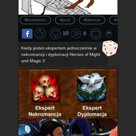
#komentarz
#post
#kleszcze
#wpis
10
0
Kiedy jesteś ekspertem jednocześnie w
nekromancji i dyplomacji Heroes of Might
and Magic 3