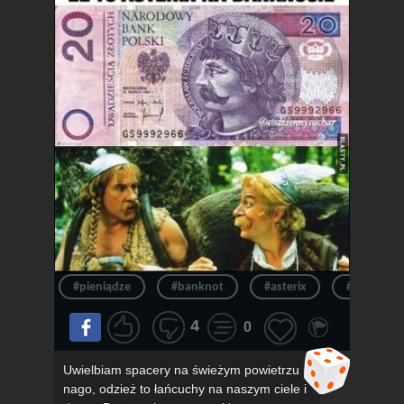
#pieniądze
#banknot
#asterix
#pieniądz
4
0
Uwielbiam spacery na świeżym powietrzu
nago, odzież to łańcuchy na naszym ciele i