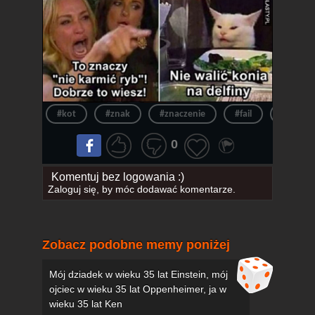
#kot
#znak
#znaczenie
#fail
#ryby
0
Komentuj bez logowania :)
Zaloguj się
, by móc dodawać komentarze.
Zobacz podobne memy poniżej
Mój dziadek w wieku 35 lat Einstein, mój
ojciec w wieku 35 lat Oppenheimer, ja w
wieku 35 lat Ken