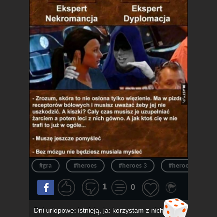
#gra
#heroes
#heroes 3
#heroes of migh
1
0
Dni urlopowe: istnieją, ja: korzystam z nich,