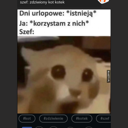
szef: zdziwiony kot kotek
#kot
#zdziwienie
#kotek
#szef
#ur