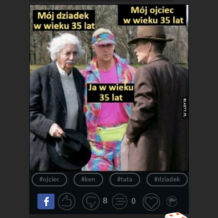
#ojciec
#ken
#tata
#dziadek
#wie
8
0