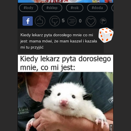
#lody
#sklep
#rok
#doda
#pov
5
0
Kiedy lekarz pyta dorosłego mnie co mi
jest: mama mówi, że mam kaszel i kazała
mi tu przyjść