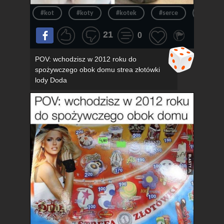
#kot
#koty
#kotek
#serce
#kotki
21
0
POV: wchodzisz w 2012 roku do
spożywczego obok domu strea złotówki
lody Doda