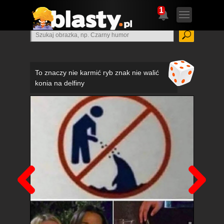
1
To znaczy nie karmić ryb znak nie walić
konia na delfiny
Poprzedni
Nas