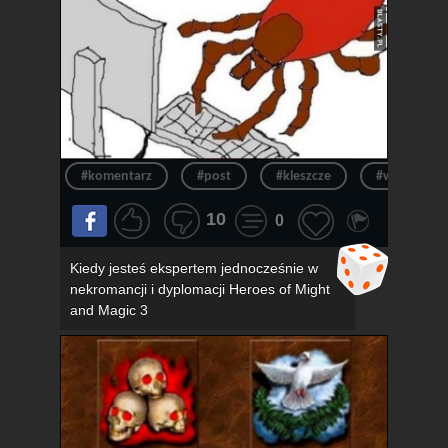
#komentarz
#post
#kleszcze
#wpis
10
0
Kiedy jesteś ekspertem jednocześnie w
nekromancji i dyplomacji Heroes of Might
and Magic 3