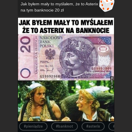
Jak byłem mały to myślałem, że to Asterix
na tym banknocie 20 zł
#pieniądze
#banknot
#asterix
#pieniądz