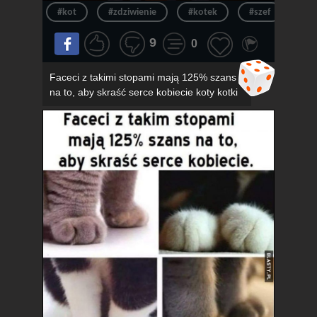
#kot
#zdziwienie
#kotek
#szef
#ur
9
0
Faceci z takimi stopami mają 125% szans
na to, aby skraść serce kobiecie koty kotki