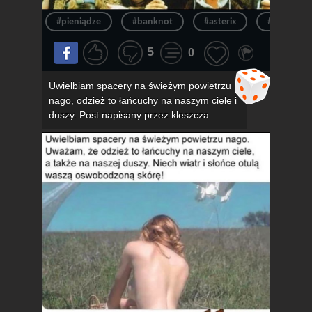
#pieniądze
#banknot
#asterix
#pieniądz
5
0
Uwielbiam spacery na świeżym powietrzu
nago, odzież to łańcuchy na naszym ciele i
duszy. Post napisany przez kleszcza