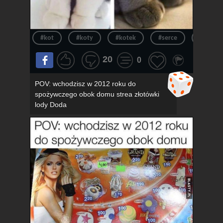
#kot
#koty
#kotek
#serce
#kotki
20
0
POV: wchodzisz w 2012 roku do
spożywczego obok domu strea złotówki
lody Doda