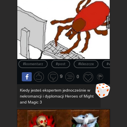
#komentarz
#post
#kleszcze
#wpis
9
0
Kiedy jesteś ekspertem jednocześnie w
nekromancji i dyplomacji Heroes of Might
and Magic 3