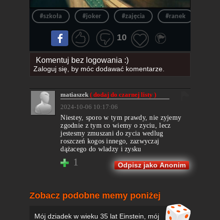
#szkoła
#joker
#zajęcia
#ranek
#ran
10
Komentuj bez logowania :)
Zaloguj się
, by móc dodawać komentarze.
matiaszek
( dodaj do czarnej listy )
2024-10-06 10:17:06
Niestey, sporo w tym prawdy, nie zyjemy
zgodnie z tym co wiemy o zyciu, lecz
jestesmy zmuszani do zycia wedlug
roszczeń kogos innego, zazwyczaj
dążacego do wladzy i zysku
1
Odpisz jako Anonim
Zobacz podobne memy poniżej
Mój dziadek w wieku 35 lat Einstein, mój