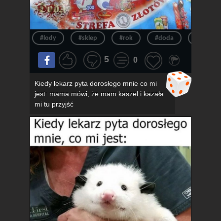
#lody
#sklep
#rok
#doda
#pov
5
0
Kiedy lekarz pyta dorosłego mnie co mi
jest: mama mówi, że mam kaszel i kazała
mi tu przyjść