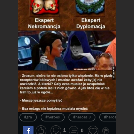
#gra
#heroes
#heroes 3
#heroes of migh
1
0