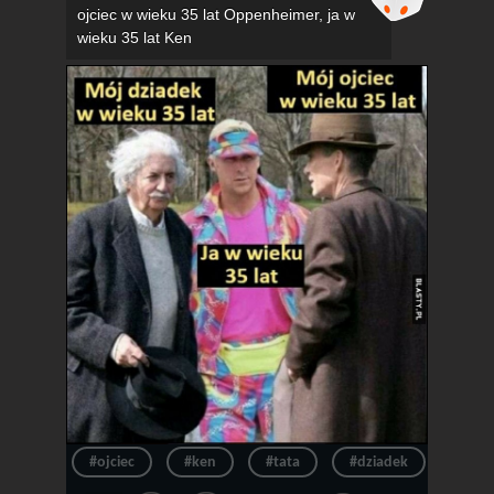
ojciec w wieku 35 lat Oppenheimer, ja w
wieku 35 lat Ken
#ojciec
#ken
#tata
#dziadek
#wie