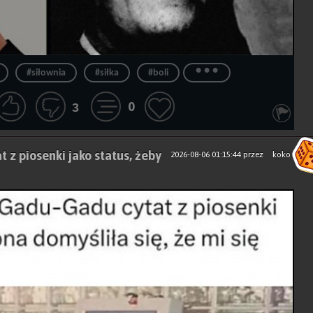
...
#siłownia
#siłka
#boli
0
3
 z piosenki jako status, żeby
2026-08-06 01:15:44
przez
koko