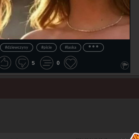
...
#dziewczyny
#picie
#laska
0
5