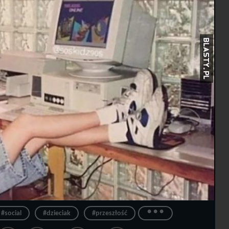
...
#social
#dzieciak
#przeszłość