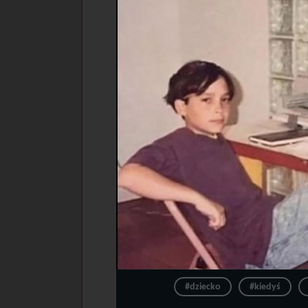
#dziecko
#kiedyś