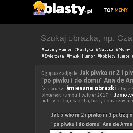
TOP
MEMY
#Czarny Humor
#Polityka
#Nosacz
#Memy
#Zwierzęta
#Męski Humor
#Kobiecy Humor
Jak piwko nr 2 i p
Oglądasz zdjęcie
"po piwku i do domu" Ana de A
śmieszne obrazki
facebooka,
i tapet
demoty
pinterest, tumblr i twitter 2017 r.
beki, wiocha, chamsko, besty i mistrzowie
Jak piwko nr 2 i piwko nr 3 patrzą 
"po piwku i do domu" Ana de Arma