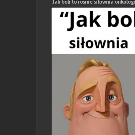
Jak boli to rośnie siłownia onkolog