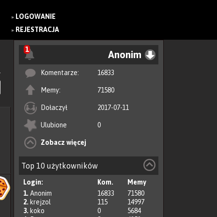
LOGOWANIE
»
REJESTRACJA
»
1
Anonim
Komentarze:
16833
Memy:
71580
Dołaczył
2017-07-11
Ulubione
0
Zobacz więcej
Top 10 użytkowników
Login:
Kom.
Memy
1.
Anonim
16833
71580
2.
krejzol
115
14997
3.
koko
0
5684