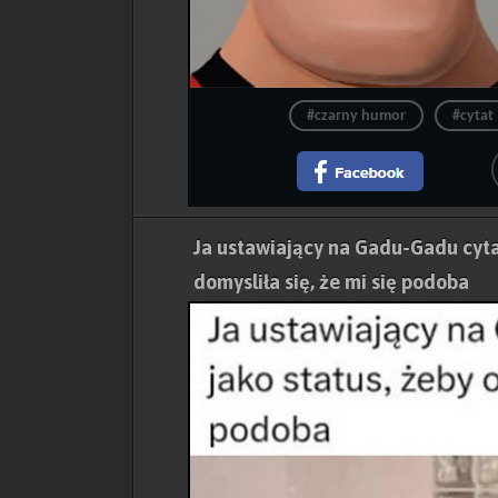
#czarny humor
#cytat
Ja ustawiający na Gadu-Gadu cytat
domysliła się, że mi się podoba