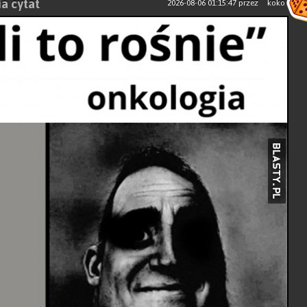
ia cytat
2026-08-06 01:15:47
przez
koko