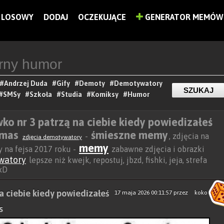
LOSOWY
DODAJ
OCZEKUJĄCE
GENERATOR MEMÓW
#Andrzej Duda
#Gify
#Demoty
#Demotywatory
#SMSy
#Szkoła
#Studia
#Komiksy
#Humor
iwko nr 3 patrzą na ciebie kiedy powiedizałeś
rmas
śmieszne memy
-
, zdjęcia na
zdjęcia demotywatory
memy
y na fejsa 2017 roku -
zabawne zdjęcia i obrazki
watory
lepsze niż kwejk, repostuj, jbzd, fishki, jeja, strefa
 xD
na ciebie kiedy powiedizałeś
17 maja 2026 00:11:57
przez
koko
s