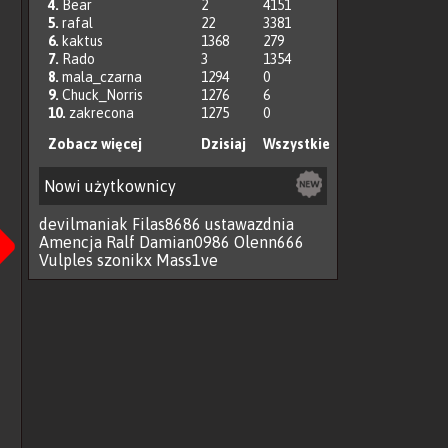
4.
Bear
2
4151
5.
rafal
22
3381
6.
kaktus
1368
279
7.
Rado
3
1354
8.
mala_czarna
1294
0
9.
Chuck_Norris
1276
6
10.
zakrecona
1275
0
Zobacz więcej
Dzisiaj
Wszystkie
Nowi użytkownicy
Następna
devilmaniak
Filas8686
ustawazdnia
Amencja
Ralf
Damian0986
Olenn666
Vulples
szonikx
Mass1ve