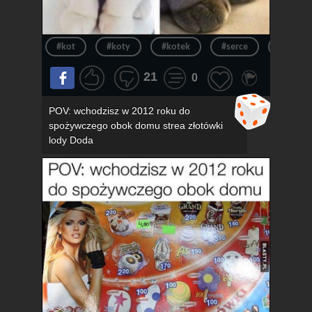
#kot
#koty
#kotek
#serce
#kotki
21
0
POV: wchodzisz w 2012 roku do
spożywczego obok domu strea złotówki
lody Doda