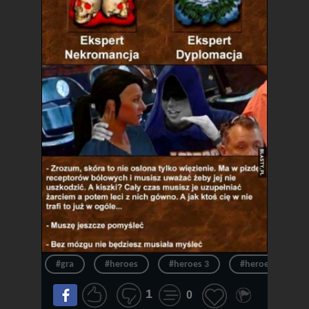
#gra
#heroes
#heroes 3
#heroes of migh
1
0