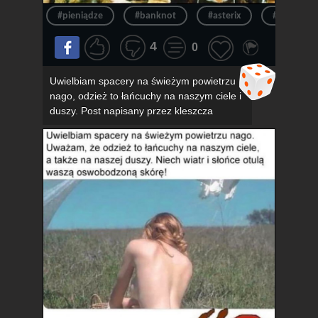
#pieniądze
#banknot
#asterix
#pieniądz
4
0
Uwielbiam spacery na świeżym powietrzu
nago, odzież to łańcuchy na naszym ciele i
duszy. Post napisany przez kleszcza