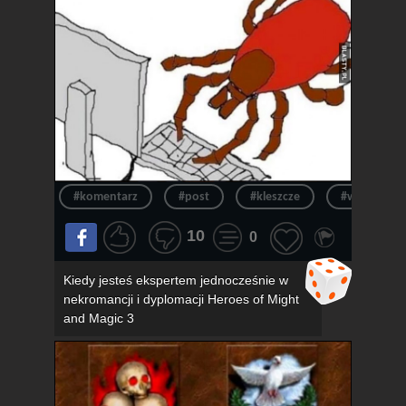
#komentarz
#post
#kleszcze
#wpis
10
0
Kiedy jesteś ekspertem jednocześnie w
nekromancji i dyplomacji Heroes of Might
and Magic 3