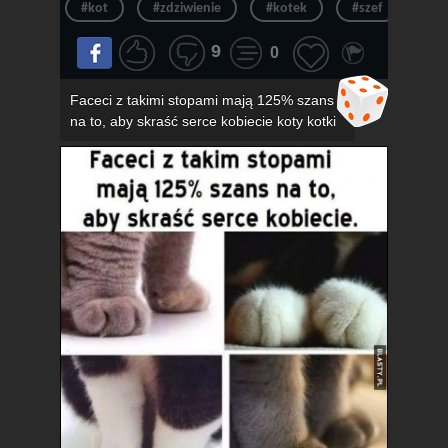
#kot
#zdziwienie
#kotek
#szef
#ur
9
0
Faceci z takimi stopami mają 125% szans
na to, aby skraść serce kobiecie koty kotki