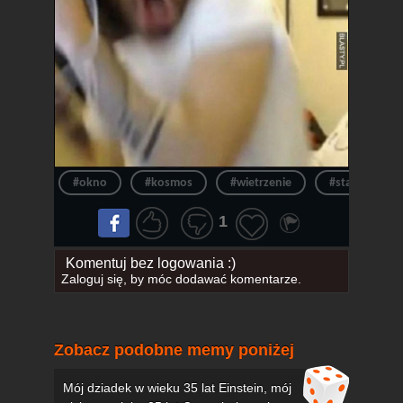
#okno
#kosmos
#wietrzenie
#stacja kosmi
1
Komentuj bez logowania :)
Zaloguj się
, by móc dodawać komentarze.
Zobacz podobne memy poniżej
Mój dziadek w wieku 35 lat Einstein, mój