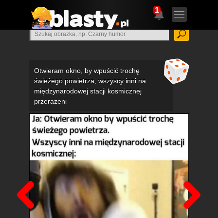
1
Otwieram okno, by wpuścić trochę
świeżego powietrza, wszyscy inni na
międzynarodowej stacji kosmicznej
przerażeni
Poprzedni
Nas