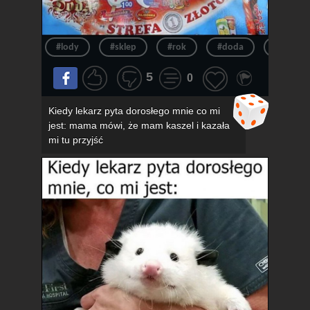
#lody
#sklep
#rok
#doda
#pov
5
0
Kiedy lekarz pyta dorosłego mnie co mi
jest: mama mówi, że mam kaszel i kazała
mi tu przyjść