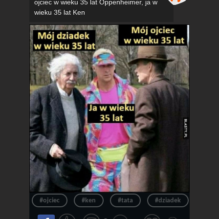
ojciec w wieku 35 lat Oppenheimer, ja w
wieku 35 lat Ken
#ojciec
#ken
#tata
#dziadek
#wie