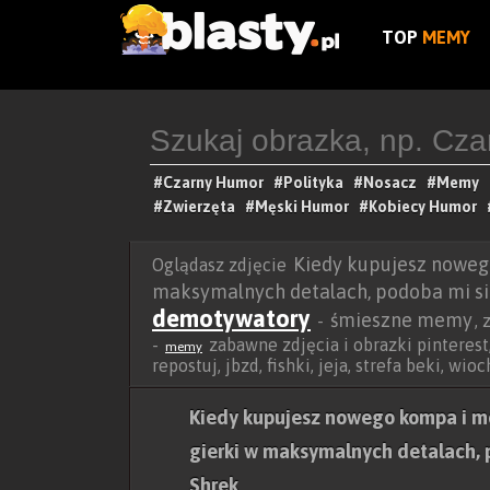
TOP
MEMY
#Czarny Humor
#Polityka
#Nosacz
#Memy
#Zwierzęta
#Męski Humor
#Kobiecy Humor
Kiedy kupujesz noweg
Oglądasz zdjęcie
maksymalnych detalach, podoba mi się
demotywatory
śmieszne memy
-
,
-
zabawne zdjęcia i obrazki pinterest,
memy
repostuj, jbzd, fishki, jeja, strefa beki, wi
Kiedy kupujesz nowego kompa i m
gierki w maksymalnych detalach, p
Shrek