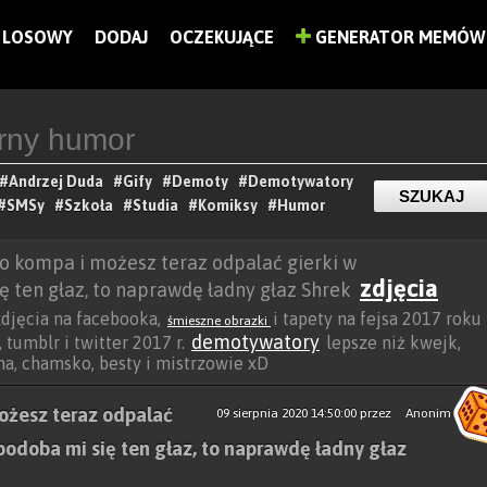
LOSOWY
DODAJ
OCZEKUJĄCE
GENERATOR MEMÓW
#Andrzej Duda
#Gify
#Demoty
#Demotywatory
#SMSy
#Szkoła
#Studia
#Komiksy
#Humor
o kompa i możesz teraz odpalać gierki w
zdjęcia
 ten głaz, to naprawdę ładny głaz Shrek
 zdjęcia na facebooka,
i tapety na fejsa 2017 roku
śmieszne obrazki
demotywatory
 tumblr i twitter 2017 r.
lepsze niż kwejk,
ocha, chamsko, besty i mistrzowie xD
ożesz teraz odpalać
09 sierpnia 2020 14:50:00
przez
Anonim
odoba mi się ten głaz, to naprawdę ładny głaz