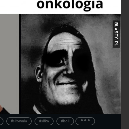
...
#siłownia
#siłka
#boli