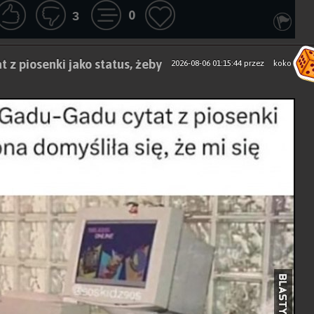
0
3
 z piosenki jako status, żeby
2026-08-06 01:15:44
przez
koko