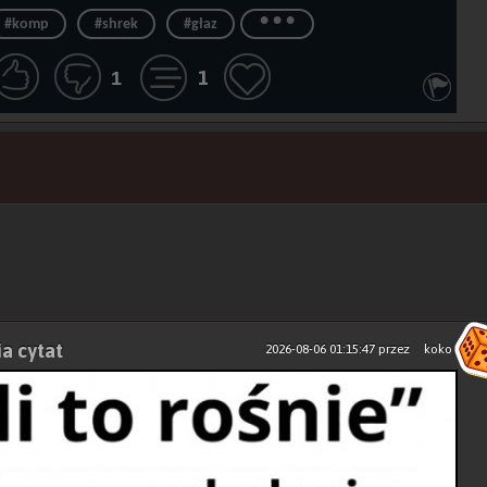
...
#komp
#shrek
#głaz
1
1
ia cytat
2026-08-06 01:15:47
przez
koko