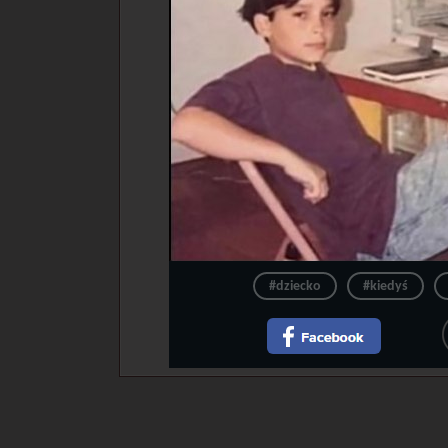
#dziecko
#kiedyś