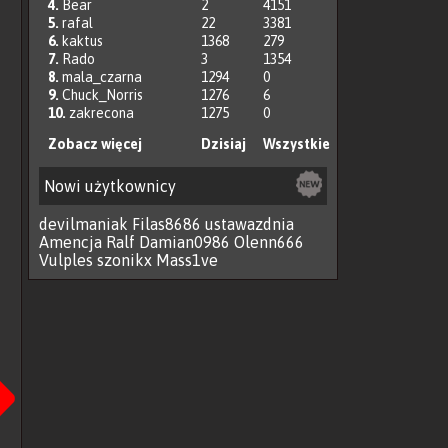
4.
Bear
2
4151
5.
rafal
22
3381
6.
kaktus
1368
279
7.
Rado
3
1354
8.
mala_czarna
1294
0
9.
Chuck_Norris
1276
6
10.
zakrecona
1275
0
Zobacz więcej
Dzisiaj
Wszystkie
Nowi użytkownicy
devilmaniak
Filas8686
ustawazdnia
Amencja
Ralf
Damian0986
Olenn666
Vulples
szonikx
Mass1ve
Następna