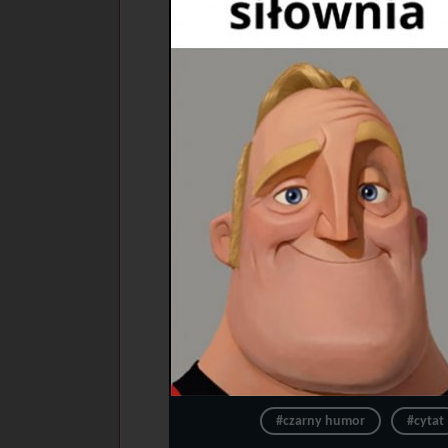
#czarny humor
#cytat