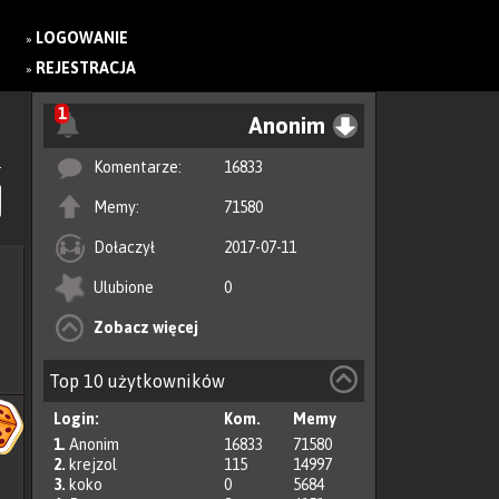
LOGOWANIE
»
REJESTRACJA
»
1
Anonim
Komentarze:
16833
Memy:
71580
Dołaczył
2017-07-11
Ulubione
0
Zobacz więcej
Top 10 użytkowników
Login:
Kom.
Memy
1.
Anonim
16833
71580
2.
krejzol
115
14997
3.
koko
0
5684