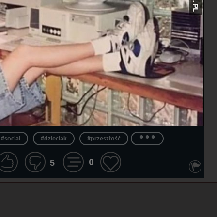
...
#social
#dzieciak
#przeszłość
0
5