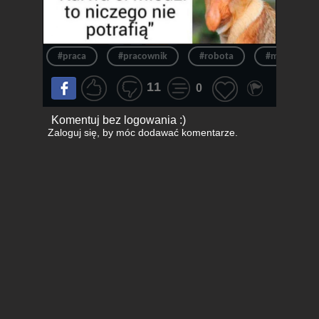
#praca
#pracownik
#robota
#małpa
11
0
Komentuj bez logowania :)
Zaloguj się
, by móc dodawać komentarze.