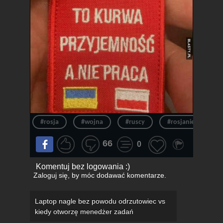
#rosja
#wojna
#ruscy
#rosjanie
#
66
0
Komentuj bez logowania :)
Zaloguj się
, by móc dodawać komentarze.
Laptop nagle bez powodu odrzutowiec vs
kiedy otworzę menedżer zadań