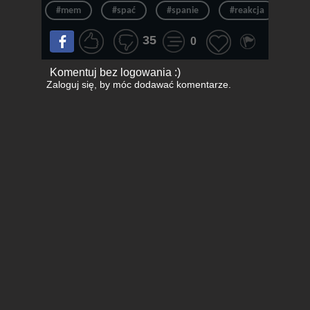
#mem
#spać
#spanie
#reakcja
#n
35
0
Komentuj bez logowania :)
Zaloguj się
, by móc dodawać komentarze.