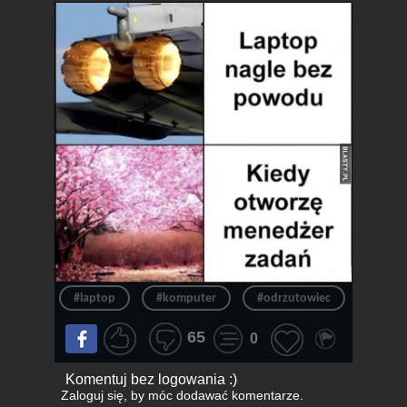
#laptop
#komputer
#odrzutowiec
#chło
65
0
Komentuj bez logowania :)
Zaloguj się
, by móc dodawać komentarze.