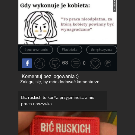
#porównanie
#kobieta
#mężczyzna
#obo
68
0
Komentuj bez logowania :)
Zaloguj się
, by móc dodawać komentarze.
Bić ruskich to kur#a przyjemność a nie
praca naszywka