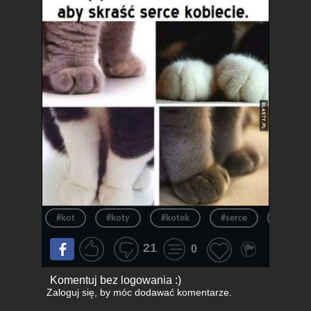
#kot
#koty
#kotek
#serce
#kotki
21
0
Komentuj bez logowania :)
Zaloguj się
, by móc dodawać komentarze.