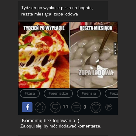
Tydzień po wypłacie pizza na bogato,
reszta miesiąca: zupa lodowa
#kasa
#pieniądze
#pensja
#pizza
11
0
Komentuj bez logowania :)
Zaloguj się
, by móc dodawać komentarze.