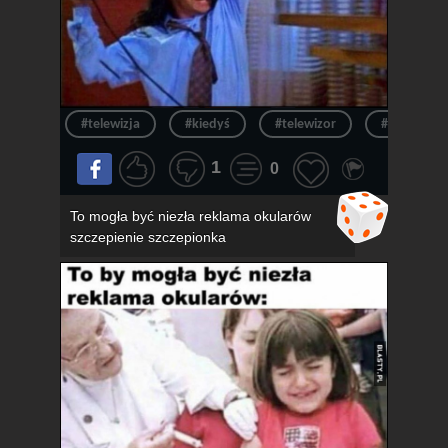
#telewizja
#kiedyś
#telewizor
#ból
1
0
To mogła być niezła reklama okularów
szczepienie szczepionka