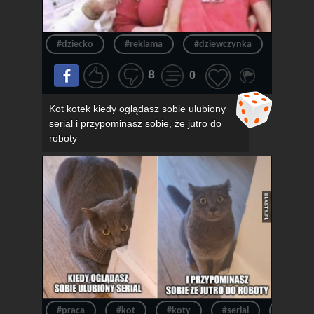
#dziecko
#reklama
#dziewczynka
#okula
8
0
Kot kotek kiedy oglądasz sobie ulubiony
serial i przypominasz sobie, że jutro do
roboty
#praca
#kot
#koty
#serial
#kotek