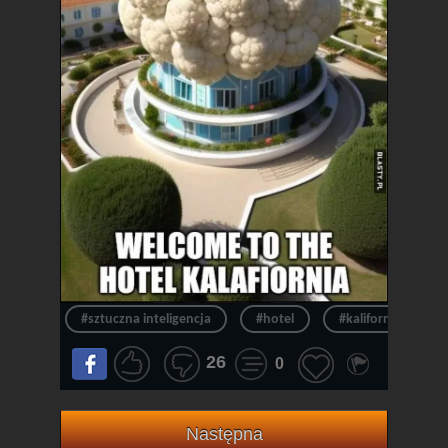
#sztuczna inteligencja
#hotel
#kalifornia
26
0
Następna