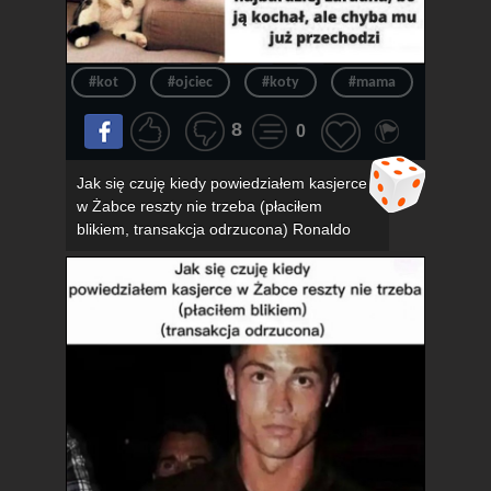
#kot
#ojciec
#koty
#mama
#związ
8
0
Jak się czuję kiedy powiedziałem kasjerce
w Żabce reszty nie trzeba (płaciłem
blikiem, transakcja odrzucona) Ronaldo