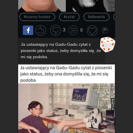
#czarny humor
#cytat
#siłownia
#siłka
3
0
Ja ustawiający na Gadu-Gadu cytat z
piosenki jako status, żeby domysliła się, że
mi się podoba