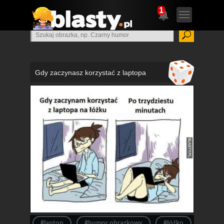
1
Gdy zaczynasz korzystać z laptopa
#laptop
#humor obrazkowy
#łóżko
#śmies