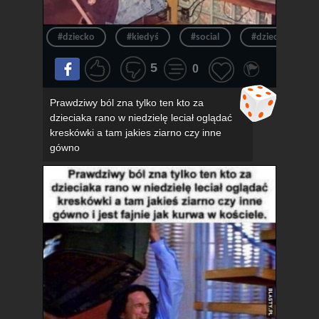
#dziecko
#kiedyś
#social
#dzieciak
5
0
Prawdziwy ból zna tylko ten kto za
dzieciaka rano w niedzielę leciał oglądać
kreskówki a tam jakies ziarno czy inne
gówno